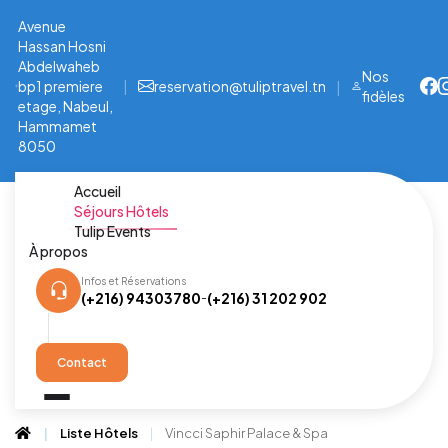
Avenue
Hassan Hosni
Abdelwaheb
Nos
bp1 premiere
|
reservation@tuliptravel.tn
|
fidèles
etage, Nabeul,
Hammamet
8050
Accueil
Séjours Hôtels
Tulip Events
À propos
Infos et Réservations
(+216) 94303780
(+216) 31 202 902
-
Contact
Liste Hôtels
Vincci Saphir Palace & Spa